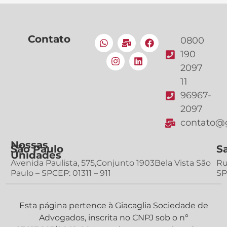
Contato
0800
190
2097
11
96967-
2097
contato@g
Nossas
São Paulo
S
Unidades
Avenida Paulista, 575,Conjunto 1903Bela Vista São
Ru
Paulo – SPCEP: 01311 – 911
SP
Esta página pertence à Giacaglia Sociedade de
Advogados, inscrita no CNPJ sob o nº