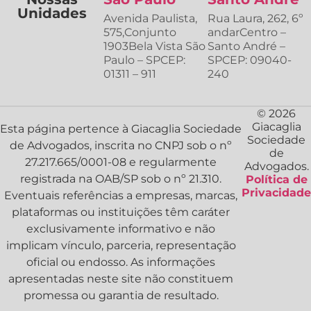
Unidades
Avenida Paulista,
Rua Laura, 262, 6º
575,Conjunto
andarCentro –
1903Bela Vista São
Santo André –
Paulo – SPCEP:
SPCEP: 09040-
01311 – 911
240
© 2026
Giacaglia
Esta página pertence à Giacaglia Sociedade
Sociedade
de Advogados, inscrita no CNPJ sob o nº
de
27.217.665/0001-08 e regularmente
Advogados.
registrada na OAB/SP sob o nº 21.310.
Política de
Privacidade
Eventuais referências a empresas, marcas,
plataformas ou instituições têm caráter
exclusivamente informativo e não
implicam vínculo, parceria, representação
oficial ou endosso. As informações
apresentadas neste site não constituem
promessa ou garantia de resultado.