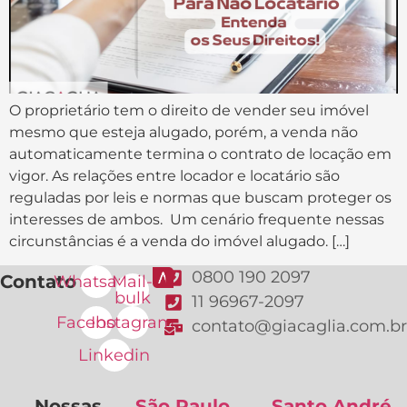
O proprietário tem o direito de vender seu imóvel
mesmo que esteja alugado, porém, a venda não
automaticamente termina o contrato de locação em
vigor. As relações entre locador e locatário são
reguladas por leis e normas que buscam proteger os
interesses de ambos. Um cenário frequente nessas
circunstâncias é a venda do imóvel alugado. […]
0800 190 2097
Contato
Whatsapp
Mail-
bulk
11 96967-2097
Facebook
Instagram
contato@giacaglia.com.br
Linkedin
Nossas
São Paulo
Santo André