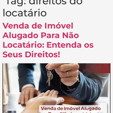
Tag:
direitos do
locatário
Venda de Imóvel
Alugado Para Não
Locatário: Entenda os
Seus Direitos!