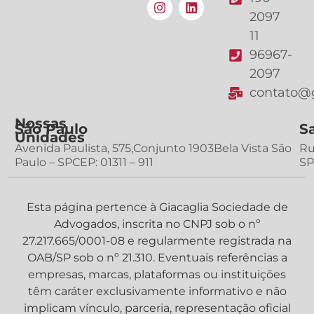
2097
11
96967-
2097
contato@g
Nossas
São Paulo
S
Unidades
Avenida Paulista, 575,Conjunto 1903Bela Vista São
Ru
Paulo – SPCEP: 01311 – 911
SP
Esta página pertence à Giacaglia Sociedade de
Advogados, inscrita no CNPJ sob o nº
27.217.665/0001-08 e regularmente registrada na
OAB/SP sob o nº 21.310. Eventuais referências a
empresas, marcas, plataformas ou instituições
têm caráter exclusivamente informativo e não
implicam vínculo, parceria, representação oficial