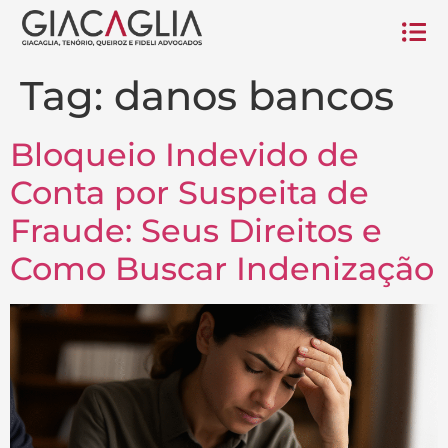
Tag:
danos bancos
Bloqueio Indevido de
Conta por Suspeita de
Fraude: Seus Direitos e
Como Buscar Indenização