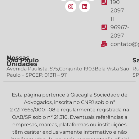
190
2097
11
96967-
2097
contato@g
Nossas
São Paulo
S
Unidades
Avenida Paulista, 575,Conjunto 1903Bela Vista São
Ru
Paulo – SPCEP: 01311 – 911
SP
Esta página pertence à Giacaglia Sociedade de
Advogados, inscrita no CNPJ sob o nº
27.217.665/0001-08 e regularmente registrada na
OAB/SP sob o nº 21.310. Eventuais referências a
empresas, marcas, plataformas ou instituições
têm caráter exclusivamente informativo e não