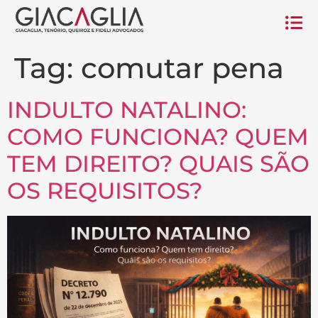
Tag:
comutar pena
INDULTO NATALINO:
COMO FUNCIONA? QUEM
TEM DIREITO? QUAIS SÃO
OS REQUISITOS?