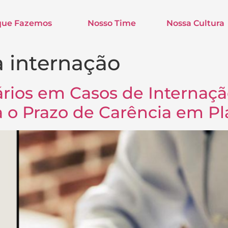
que Fazemos
Nosso Time
Nossa Cultura
a internação
iários em Casos de Internaç
 o Prazo de Carência em Pl