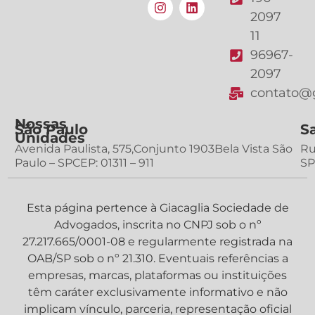
2097
11
96967-
2097
contato@g
Nossas
São Paulo
S
Unidades
Avenida Paulista, 575,Conjunto 1903Bela Vista São
Ru
Paulo – SPCEP: 01311 – 911
SP
Esta página pertence à Giacaglia Sociedade de
Advogados, inscrita no CNPJ sob o nº
27.217.665/0001-08 e regularmente registrada na
OAB/SP sob o nº 21.310. Eventuais referências a
empresas, marcas, plataformas ou instituições
têm caráter exclusivamente informativo e não
implicam vínculo, parceria, representação oficial