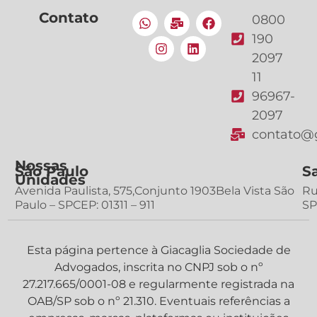
Contato
0800
190
2097
11
96967-
2097
contato@g
Nossas
São Paulo
S
Unidades
Avenida Paulista, 575,Conjunto 1903Bela Vista São
Ru
Paulo – SPCEP: 01311 – 911
SP
Esta página pertence à Giacaglia Sociedade de
Advogados, inscrita no CNPJ sob o nº
27.217.665/0001-08 e regularmente registrada na
OAB/SP sob o nº 21.310. Eventuais referências a