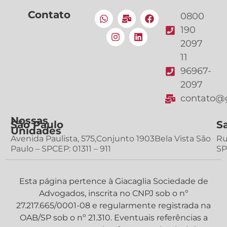
Contato
0800
190
2097
11
96967-
2097
contato@g
Nossas
São Paulo
S
Unidades
Avenida Paulista, 575,Conjunto 1903Bela Vista São
Ru
Paulo – SPCEP: 01311 – 911
SP
Esta página pertence à Giacaglia Sociedade de
Advogados, inscrita no CNPJ sob o nº
27.217.665/0001-08 e regularmente registrada na
OAB/SP sob o nº 21.310. Eventuais referências a