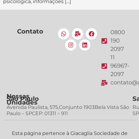
psicológica, informações […]
Contato
0800
190
2097
11
96967-
2097
contato@g
Nossas
São Paulo
S
Unidades
Avenida Paulista, 575,Conjunto 1903Bela Vista São
Ru
Paulo – SPCEP: 01311 – 911
SP
Esta página pertence à Giacaglia Sociedade de