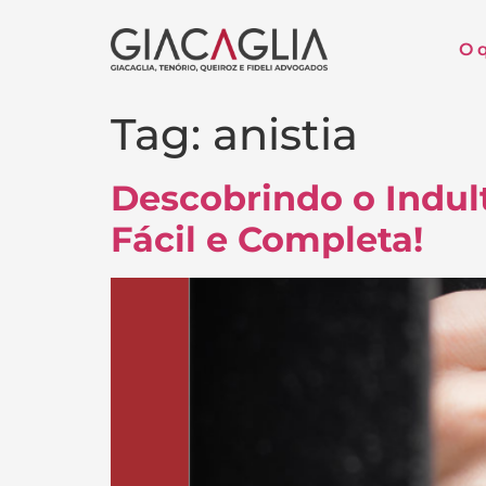
O 
Tag:
anistia
Descobrindo o Indul
Fácil e Completa!